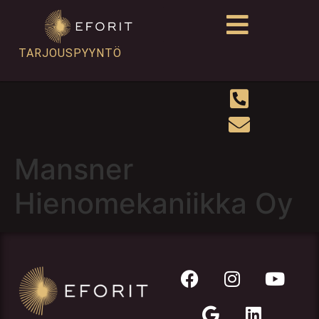
TARJOUSPYYNTÖ
Mansner
Hienomekaniikka Oy