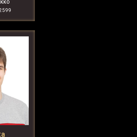
IKKÖ
 2599
ta