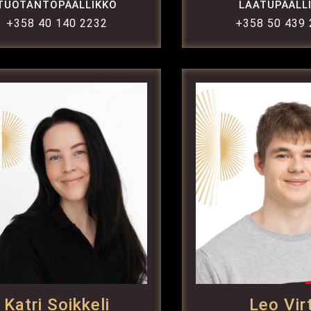
TUOTANTOPÄÄLLIKKÖ
LAATUPÄÄLL
+358 40 140 2232
+358 50 439
Katri Soikkeli
Leo Vir