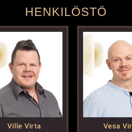
HENKILÖSTÖ
Ville Virta
Vesa Vi