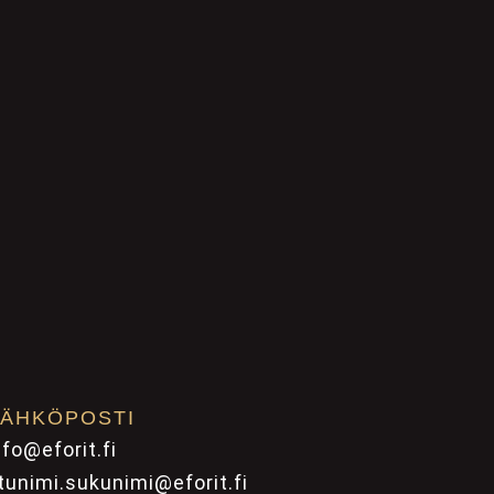
ÄHKÖPOSTI
nfo@eforit.fi
tunimi.sukunimi@eforit.fi