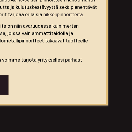
uutta ja kulutuskestävyyttä sekä pienentävät
orit tarjoaa erilaisia
nikkelipinnoitteita
.
ta on niin avaruudessa kuin merten
a, joissa vain ammattitaidolla ja
alometallipinnoitteet takaavat tuotteelle
voimme tarjota yrityksellesi parhaat