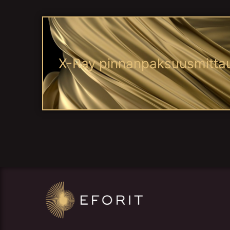
X-Ray pinnanpaksuusmitta