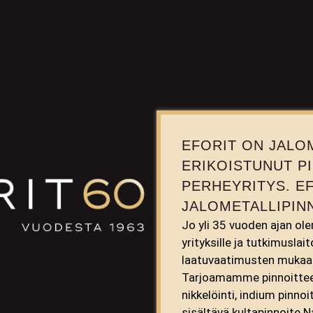
EFORIT ON JALO
ERIKOISTUNUT P
PERHEYRITYS. E
JALOMETALLIPINN
Jo yli 35 vuoden ajan ol
yrityksille ja tutkimuslai
laatuvaatimusten mukaan 
Tarjoamamme pinnoitteet 
nikkelöinti, indium pinno
sisältävä kultapinnoite 