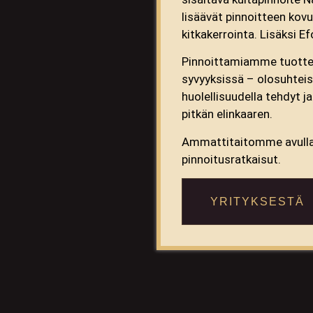
lisäävät pinnoitteen kov
kitkakerrointa. Lisäksi Ef
Pinnoittamiamme tuottei
syvyyksissä – olosuhteiss
huolellisuudella tehdyt j
pitkän elinkaaren.
Ammattitaitomme avulla 
pinnoitusratkaisut.
YRITYKSESTÄ