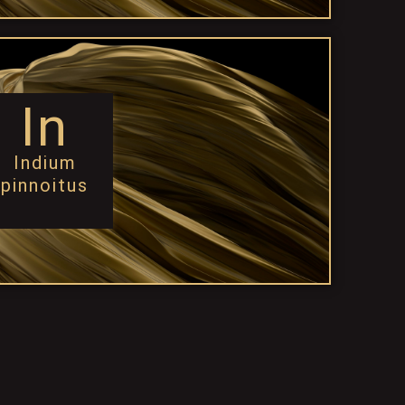
In
Indium
pinnoitus