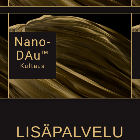
Nano-
DAu™
Kultaus
LISÄPALVELU