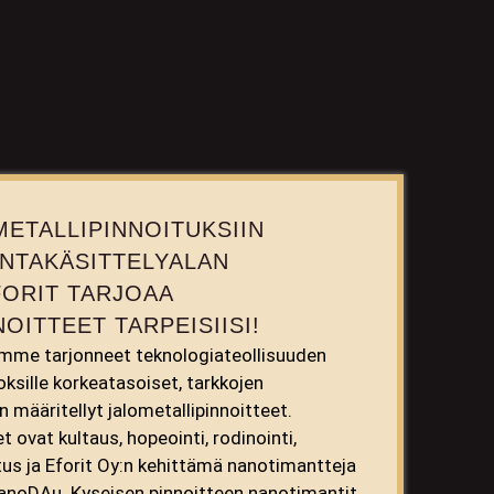
METALLIPINNOITUKSIIN
INTAKÄSITTELYALAN
FORIT TARJOAA
OITTEET TARPEISIISI!
emme tarjonneet teknologiateollisuuden
toksille korkeatasoiset, tarkkojen
määritellyt jalometallipinnoitteet.
ovat kultaus, hopeointi, rodinointi,
itus ja Eforit Oy:n kehittämä nanotimantteja
NanoDAu. Kyseisen pinnoitteen nanotimantit