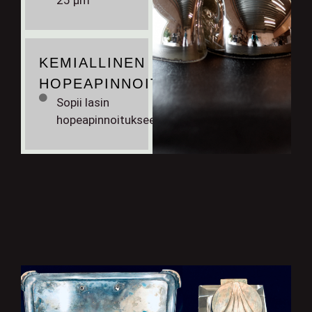
25 μm
KEMIALLINEN
HOPEAPINNOITE
Sopii lasin
hopeapinnoitukseen