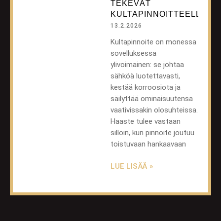
TEKEVÄT
KULTAPINNOITTEELLE?
13.2.2026
Kultapinnoite on monessa
sovelluksessa
ylivoimainen: se johtaa
sähköä luotettavasti,
kestää korroosiota ja
säilyttää ominaisuutensa
vaativissakin olosuhteissa.
Haaste tulee vastaan
silloin, kun pinnoite joutuu
toistuvaan hankaavaan
LUE LISÄÄ »