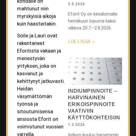
kohdalle on
5.5.2026
mahtunut niin
Eforit Oy on kesälomalla
myrskyisiä aikoja
heinäkuun lopusta kaksi
kuin haasteitakin.
viikkoa 20.7.–2.8.2026.
Soile ja Lauri ovat
LUE LISÄÄ »
rakentaneet
Eforitista vakaan ja
menestyvän
yrityksen, joka on
kasvanut ja
kehittynyt jatkuvasti.
Heidän
INDIUMPINNOITE –
väsymättömän
HARVINAINEN
työnsä ja
ERIKOISPINNOITE
VAATIVIIN
sitoutumisensa
KÄYTTÖKOHTEISIIN
ansiosta Eforit on
1.3.2026
voimistunut vuosien
varrella.
Indium kuuluu harvemmin