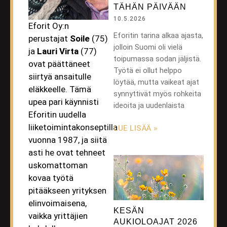
TÄHÄN PÄIVÄÄN
10.5.2026
Eforit Oy:n
Eforitin tarina alkaa ajasta,
perustajat
Soile
(75)
jolloin Suomi oli vielä
ja
Lauri Virta
(77)
toipumassa sodan jäljistä.
ovat päättäneet
Työtä ei ollut helppo
siirtyä ansaitulle
löytää, mutta vaikeat ajat
eläkkeelle. Tämä
synnyttivät myös rohkeita
upea pari käynnisti
ideoita ja uudenlaista
Eforitin uudella
liiketoimintakonseptilla
LUE LISÄÄ »
vuonna 1987, ja siitä
asti he ovat tehneet
uskomattoman
kovaa työtä
pitääkseen yrityksen
elinvoimaisena,
KESÄN
vaikka yrittäjien
AUKIOLOAJAT 2026