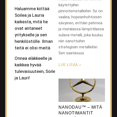
käytettyihin
Haluamme kiittää
pinnoitemetalleihin. Se on
Soilea ja Lauria
vaalea, hopeanhohtoisen
kaikesta, mitä he
sävyinen, erittäin pehmeä
ovat antaneet
ja matalassa lämpötilassa
yritykselle ja sen
sulava metalli, joka kuuluu
niin sanottuihin
henkilöstölle. Ilman
strategisiin metalleihin.
teitä ei olisi meitä.
Sen saatavuus
Onnea eläkkeelle ja
kaikkea hyvää
LUE LISÄÄ »
tulevaisuuteen, Soile
ja Lauri!
NANODAU™ – MITÄ
NANOTIMANTIT